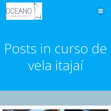
Pular
para
o
conteúdo
Posts in curso de
vela itajaí