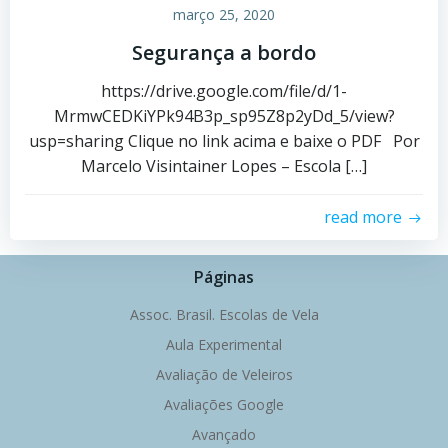
março 25, 2020
Segurança a bordo
https://drive.google.com/file/d/1-
MrmwCEDKiYPk94B3p_sp95Z8p2yDd_5/view?
usp=sharing Clique no link acima e baixe o PDF Por
Marcelo Visintainer Lopes – Escola […]
read more
Páginas
Assoc. Brasil. Escolas de Vela
Aula Experimental
Avaliação de Veleiros
Avaliações Google
Avançado