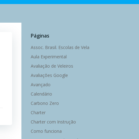
Páginas
Assoc. Brasil. Escolas de Vela
Aula Experimental
Avaliação de Veleiros
Avaliações Google
Avançado
Calendário
Carbono Zero
Charter
Charter com Instrução
Como funciona