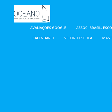
Pular
para
o
conteúdo
AVALIAÇÕES GOOGLE
ASSOC. BRASIL. ESC
CALENDÁRIO
VELEIRO ESCOLA
MAST