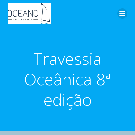
Pular
para
o
conteúdo
Travessia
Oceânica 8ª
edição