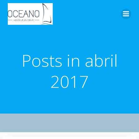
Pular
para
o
conteúdo
Posts in abril
2017