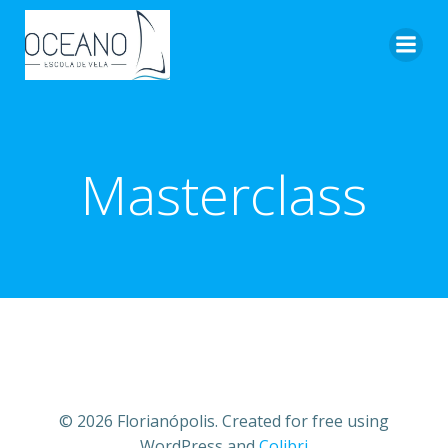
Pular
para
o
conteúdo
Masterclass
© 2026 Florianópolis. Created for free using
WordPress and
Colibri