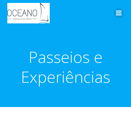
Pular
para
o
conteúdo
Passeios e
Experiências