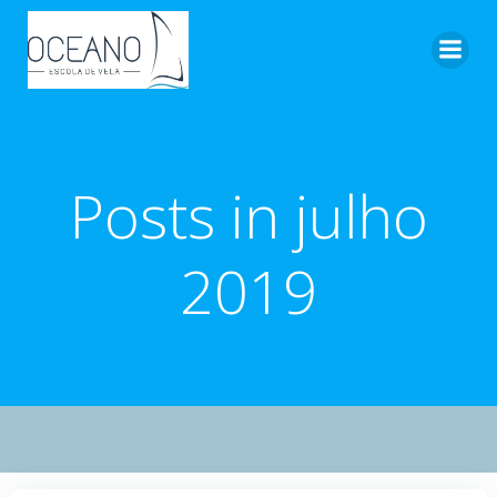
Pular
para
o
conteúdo
Posts in julho
2019