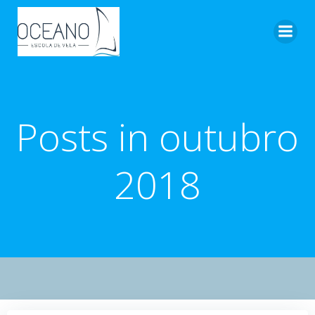
Pular
para
o
conteúdo
Posts in outubro
2018