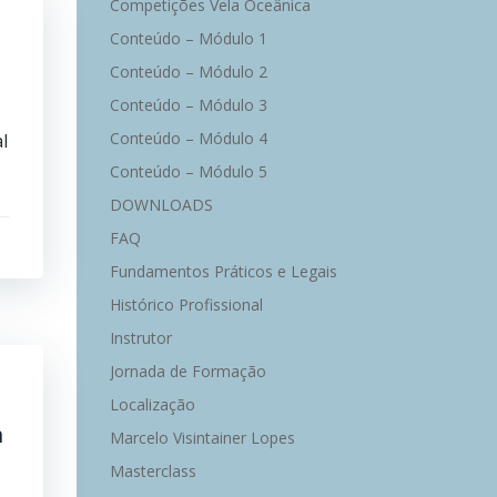
Competições Vela Oceânica
Conteúdo – Módulo 1
Conteúdo – Módulo 2
Conteúdo – Módulo 3
Conteúdo – Módulo 4
l
Conteúdo – Módulo 5
DOWNLOADS
FAQ
Fundamentos Práticos e Legais
Histórico Profissional
Instrutor
Jornada de Formação
Localização
m
Marcelo Visintainer Lopes
Masterclass