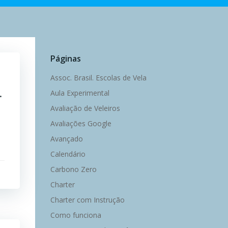
Páginas
Assoc. Brasil. Escolas de Vela
…
Aula Experimental
Avaliação de Veleiros
Avaliações Google
Avançado
Calendário
Carbono Zero
Charter
Charter com Instrução
Como funciona