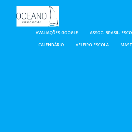
Pular
para
o
conteúdo
AVALIAÇÕES GOOGLE
ASSOC. BRASIL. ESC
CALENDÁRIO
VELEIRO ESCOLA
MAST