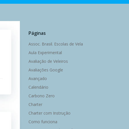
Páginas
Assoc. Brasil. Escolas de Vela
Aula Experimental
Avaliação de Veleiros
Avaliações Google
Avançado
Calendário
Carbono Zero
Charter
Charter com Instrução
Como funciona