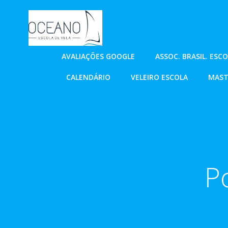
Pular
para
o
conteúdo
AVALIAÇÕES GOOGLE
ASSOC. BRASIL. ESC
CALENDÁRIO
VELEIRO ESCOLA
MAST
P