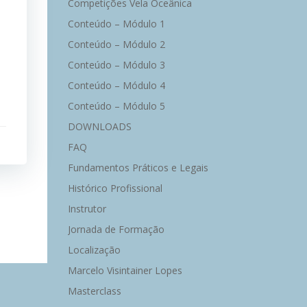
Competições Vela Oceânica
Conteúdo – Módulo 1
Conteúdo – Módulo 2
Conteúdo – Módulo 3
Conteúdo – Módulo 4
Conteúdo – Módulo 5
DOWNLOADS
FAQ
Fundamentos Práticos e Legais
Histórico Profissional
Instrutor
Jornada de Formação
Localização
Marcelo Visintainer Lopes
Masterclass