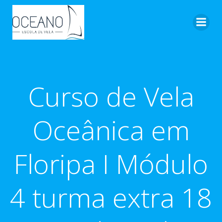
Pular
para
o
conteúdo
Curso de Vela
Oceânica em
Floripa I Módulo
4 turma extra 18