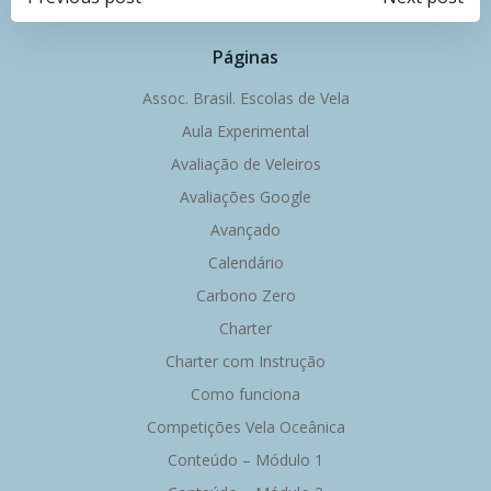
Navegação
Navegação
de
de
Páginas
Post
Post
Assoc. Brasil. Escolas de Vela
Aula Experimental
Avaliação de Veleiros
Avaliações Google
Avançado
Calendário
Carbono Zero
Charter
Charter com Instrução
Como funciona
Competições Vela Oceânica
Conteúdo – Módulo 1