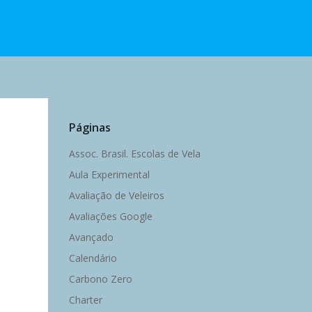
Páginas
Assoc. Brasil. Escolas de Vela
Aula Experimental
Avaliação de Veleiros
Avaliações Google
Avançado
Calendário
Carbono Zero
Charter