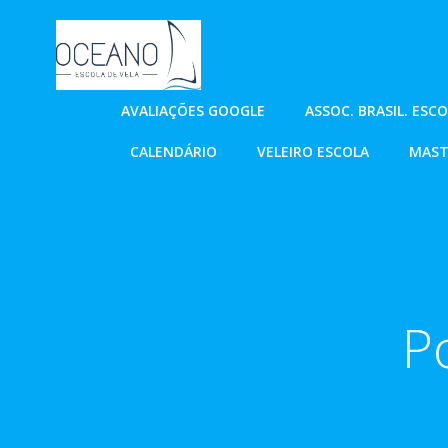
Pular
para
o
conteúdo
AVALIAÇÕES GOOGLE
ASSOC. BRASIL. ESC
CALENDÁRIO
VELEIRO ESCOLA
MAST
P