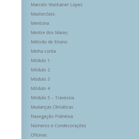
Marcelo Visintainer Lopes
Masterclass
Mentoria
Mestre dos Mares
Método de Ensino
Minha conta
Módulo 1
Módulo 2
Módulo 3
Módulo 4
Módulo 5 – Travessia
Mudanças Climáticas
Navegação Polinésia
Números e Condecorações
Oficinas