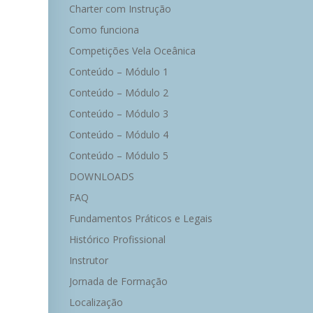
Charter com Instrução
Como funciona
Competições Vela Oceânica
Conteúdo – Módulo 1
Conteúdo – Módulo 2
Conteúdo – Módulo 3
Conteúdo – Módulo 4
Conteúdo – Módulo 5
DOWNLOADS
FAQ
Fundamentos Práticos e Legais
Histórico Profissional
Instrutor
Jornada de Formação
Localização