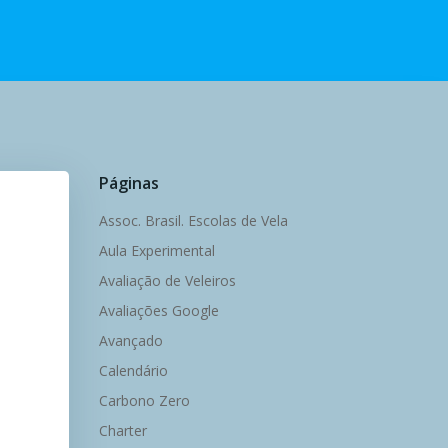
Páginas
Assoc. Brasil. Escolas de Vela
Aula Experimental
Avaliação de Veleiros
Avaliações Google
Avançado
Calendário
Carbono Zero
Charter