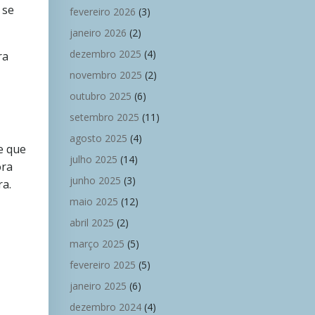
 se
fevereiro 2026
(3)
janeiro 2026
(2)
dezembro 2025
(4)
ra
novembro 2025
(2)
outubro 2025
(6)
setembro 2025
(11)
agosto 2025
(4)
e que
julho 2025
(14)
ora
junho 2025
(3)
ra.
maio 2025
(12)
abril 2025
(2)
março 2025
(5)
fevereiro 2025
(5)
janeiro 2025
(6)
dezembro 2024
(4)