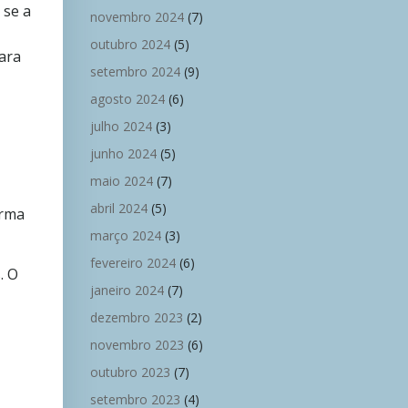
 se a
novembro 2024
(7)
outubro 2024
(5)
para
setembro 2024
(9)
agosto 2024
(6)
julho 2024
(3)
junho 2024
(5)
maio 2024
(7)
abril 2024
(5)
orma
março 2024
(3)
fevereiro 2024
(6)
. O
janeiro 2024
(7)
dezembro 2023
(2)
novembro 2023
(6)
outubro 2023
(7)
setembro 2023
(4)