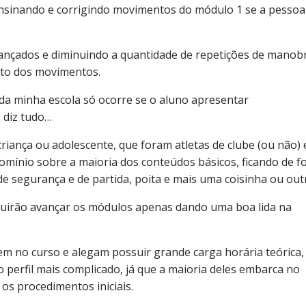
 ensinando e corrigindo movimentos do módulo 1 se a pessoa
vançados e diminuindo a quantidade de repetições de manob
eto dos movimentos.
o da minha escola só ocorre se o aluno apresentar
 diz tudo…
iança ou adolescente, que foram atletas de clube (ou não) 
domínio sobre a maioria dos conteúdos básicos, ficando de f
e segurança e de partida, poita e mais uma coisinha ou out
uirão avançar os módulos apenas dando uma boa lida na
em no curso e alegam possuir grande carga horária teórica,
 o perfil mais complicado, já que a maioria deles embarca no
 os procedimentos iniciais.