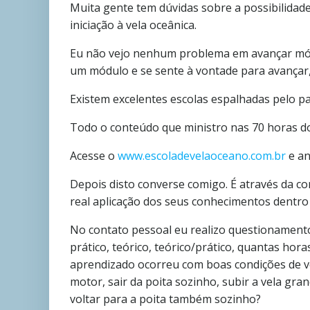
Muita gente tem dúvidas sobre a possibilidad
iniciação à vela oceânica.
Eu não vejo nenhum problema em avançar módu
um módulo e se sente à vontade para avançar
Existem excelentes escolas espalhadas pelo pa
Todo o conteúdo que ministro nas 70 horas do 
Acesse o
www.escoladevelaoceano.com.br
e an
Depois disto converse comigo. É através da co
real aplicação dos seus conhecimentos dentr
No contato pessoal eu realizo questionamentos 
prático, teórico, teórico/prático, quantas hora
aprendizado ocorreu com boas condições de ven
motor, sair da poita sozinho, subir a vela gra
voltar para a poita também sozinho?