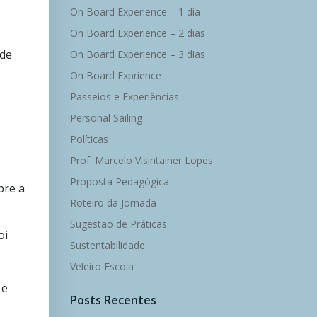
On Board Experience – 1 dia
On Board Experience – 2 dias
 de
On Board Experience – 3 dias
On Board Exprience
Passeios e Experiências
Personal Sailing
Políticas
Prof. Marcelo Visintainer Lopes
Proposta Pedagógica
bre a
Roteiro da Jornada
Sugestão de Práticas
oi
Sustentabilidade
Veleiro Escola
 e
Posts Recentes