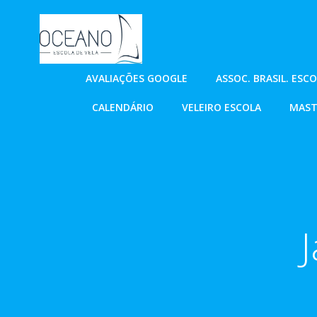
Pular
para
o
conteúdo
AVALIAÇÕES GOOGLE
ASSOC. BRASIL. ESC
CALENDÁRIO
VELEIRO ESCOLA
MAST