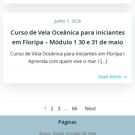
junho 1, 2026
Curso de Vela Oceânica para iniciantes
em Floripa – Módulo 1 30 e 31 de maio
Curso de Vela Oceânica para iniciantes em Floripa I
Aprenda com quem vive o mar I […]
read more
Posts
Posts
Page
Page
Page
Page
1
2
3
…
66
Next
navigation
navigati
Páginas
Assoc. Brasil. Escolas de Vela