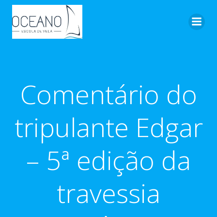
Pular
para
o
conteúdo
Comentário do
tripulante Edgar
– 5ª edição da
travessia