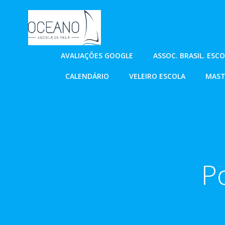
Pular
para
o
conteúdo
AVALIAÇÕES GOOGLE
ASSOC. BRASIL. ESC
CALENDÁRIO
VELEIRO ESCOLA
MAST
Po