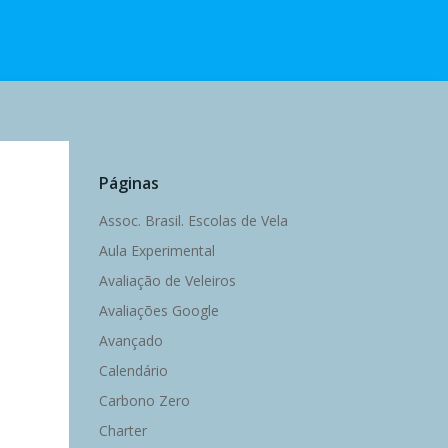
Páginas
Assoc. Brasil. Escolas de Vela
Aula Experimental
Avaliação de Veleiros
Avaliações Google
Avançado
Calendário
Carbono Zero
Charter