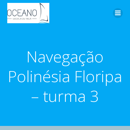
Pular
para
o
conteúdo
Navegação
Polinésia Floripa
– turma 3