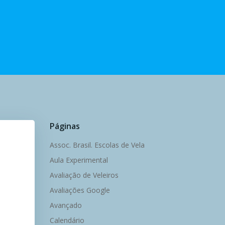
Páginas
Assoc. Brasil. Escolas de Vela
Aula Experimental
Avaliação de Veleiros
Avaliações Google
Avançado
Calendário