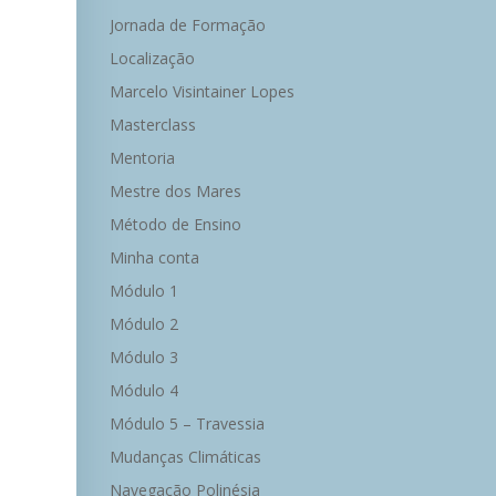
Jornada de Formação
Localização
Marcelo Visintainer Lopes
Masterclass
Mentoria
Mestre dos Mares
Método de Ensino
Minha conta
Módulo 1
Módulo 2
Módulo 3
Módulo 4
Módulo 5 – Travessia
Mudanças Climáticas
Navegação Polinésia