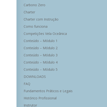
Carbono Zero
Charter
Charter com Instrução
Como funciona
Competições Vela Oceânica
Conteúdo – Módulo 1
Conteúdo – Módulo 2
Conteúdo – Módulo 3
Conteúdo – Módulo 4
Conteúdo – Módulo 5
DOWNLOADS
FAQ
Fundamentos Práticos e Legais
Histórico Profissional
Instrutor