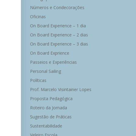
Números e Condecorações
Oficinas
On Board Experience – 1 dia
On Board Experience – 2 dias
On Board Experience – 3 dias
On Board Exprience
Passeios e Experiências
Personal Sailing
Políticas
Prof. Marcelo Visintainer Lopes
Proposta Pedagógica
Roteiro da Jornada
Sugestão de Práticas
Sustentabilidade
Veleiro Escola