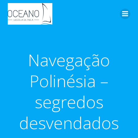
Pular
para
o
conteúdo
Navegação
Polinésia –
segredos
desvendados