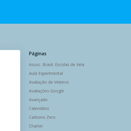
Páginas
Assoc. Brasil. Escolas de Vela
Aula Experimental
Avaliação de Veleiros
Avaliações Google
Avançado
Calendário
Carbono Zero
Charter