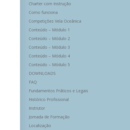
Charter com Instrução
Como funciona
Competições Vela Oceânica
Conteúdo – Módulo 1
Conteúdo – Módulo 2
Conteúdo – Módulo 3
Conteúdo – Módulo 4
Conteúdo – Módulo 5
DOWNLOADS
FAQ
Fundamentos Práticos e Legais
Histórico Profissional
Instrutor
Jornada de Formação
Localização