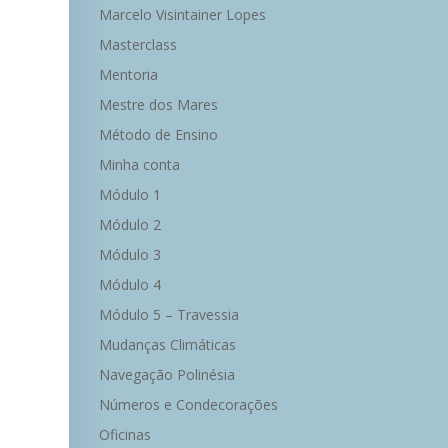
Marcelo Visintainer Lopes
Masterclass
Mentoria
Mestre dos Mares
Método de Ensino
Minha conta
Módulo 1
Módulo 2
Módulo 3
Módulo 4
Módulo 5 – Travessia
Mudanças Climáticas
Navegação Polinésia
Números e Condecorações
Oficinas