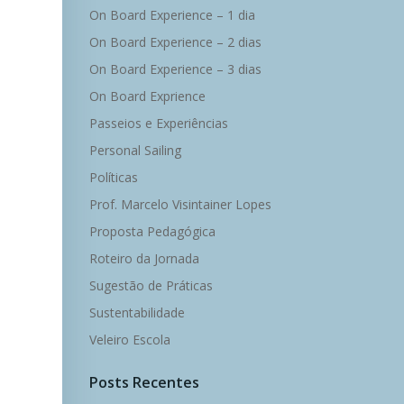
On Board Experience – 1 dia
On Board Experience – 2 dias
On Board Experience – 3 dias
On Board Exprience
Passeios e Experiências
Personal Sailing
Políticas
Prof. Marcelo Visintainer Lopes
Proposta Pedagógica
Roteiro da Jornada
Sugestão de Práticas
Sustentabilidade
Veleiro Escola
Posts Recentes