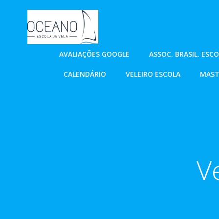
Pular
para
o
conteúdo
AVALIAÇÕES GOOGLE
ASSOC. BRASIL. ESC
CALENDÁRIO
VELEIRO ESCOLA
MAST
V