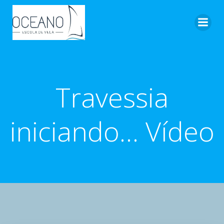
Pular
para
o
conteúdo
Travessia
iniciando… Vídeo