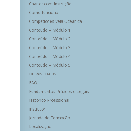
Charter com Instrução
Como funciona
Competições Vela Oceânica
Conteúdo – Módulo 1
Conteúdo – Módulo 2
Conteúdo – Módulo 3
Conteúdo – Módulo 4
Conteúdo – Módulo 5
DOWNLOADS
FAQ
Fundamentos Práticos e Legais
Histórico Profissional
Instrutor
Jornada de Formação
Localização