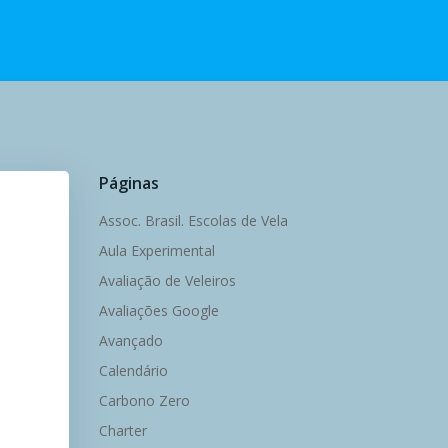
Páginas
Assoc. Brasil. Escolas de Vela
Aula Experimental
Avaliação de Veleiros
Avaliações Google
Avançado
Calendário
Carbono Zero
Charter