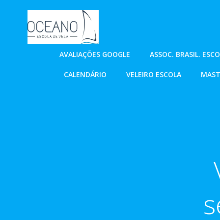
Pular
para
o
conteúdo
AVALIAÇÕES GOOGLE
ASSOC. BRASIL. ESC
CALENDÁRIO
VELEIRO ESCOLA
MAST
s