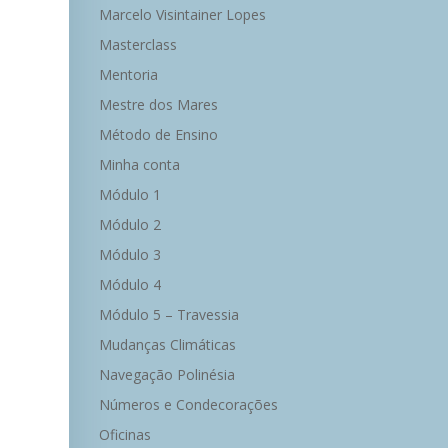
Marcelo Visintainer Lopes
Masterclass
Mentoria
Mestre dos Mares
Método de Ensino
Minha conta
Módulo 1
Módulo 2
Módulo 3
Módulo 4
Módulo 5 – Travessia
Mudanças Climáticas
Navegação Polinésia
Números e Condecorações
Oficinas