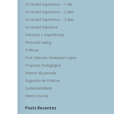
On Board Experience – 1 dia
On Board Experience – 2 dias
On Board Experience – 3 dias
On Board Exprience
Passeios e Experiências
Personal Sailing
Políticas
Prof. Marcelo Visintainer Lopes
Proposta Pedagógica
Roteiro da Jornada
Sugestão de Práticas
Sustentabilidade
Veleiro Escola
Posts Recentes