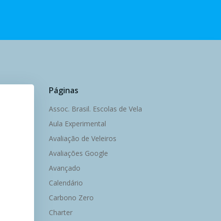
Páginas
Assoc. Brasil. Escolas de Vela
Aula Experimental
Avaliação de Veleiros
Avaliações Google
Avançado
Calendário
Carbono Zero
Charter