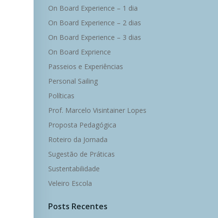
On Board Experience – 1 dia
On Board Experience – 2 dias
On Board Experience – 3 dias
On Board Exprience
Passeios e Experiências
Personal Sailing
Políticas
Prof. Marcelo Visintainer Lopes
Proposta Pedagógica
Roteiro da Jornada
Sugestão de Práticas
Sustentabilidade
Veleiro Escola
Posts Recentes