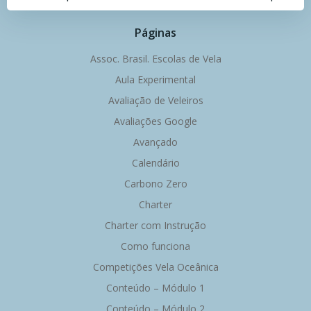
Navegação
Navegação
de
de
Páginas
Post
Post
Assoc. Brasil. Escolas de Vela
Aula Experimental
Avaliação de Veleiros
Avaliações Google
Avançado
Calendário
Carbono Zero
Charter
Charter com Instrução
Como funciona
Competições Vela Oceânica
Conteúdo – Módulo 1
Conteúdo – Módulo 2