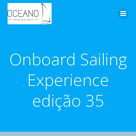
Pular
para
o
conteúdo
Onboard Sailing
Experience
edição 35