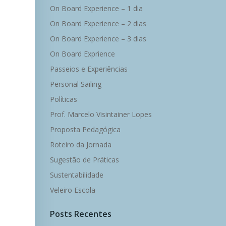
On Board Experience – 1 dia
On Board Experience – 2 dias
On Board Experience – 3 dias
On Board Exprience
Passeios e Experiências
Personal Sailing
Políticas
Prof. Marcelo Visintainer Lopes
Proposta Pedagógica
Roteiro da Jornada
Sugestão de Práticas
Sustentabilidade
Veleiro Escola
Posts Recentes