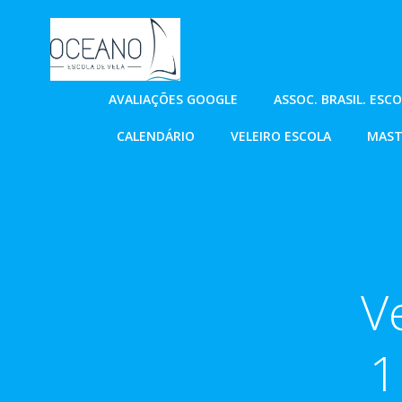
Pular
para
o
conteúdo
AVALIAÇÕES GOOGLE
ASSOC. BRASIL. ESC
CALENDÁRIO
VELEIRO ESCOLA
MAST
V
1