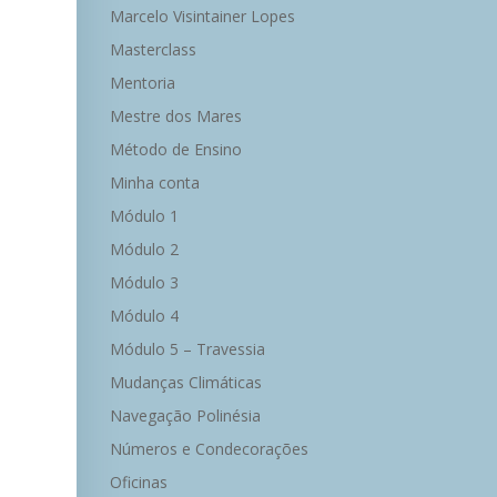
Marcelo Visintainer Lopes
Masterclass
Mentoria
Mestre dos Mares
Método de Ensino
Minha conta
Módulo 1
Módulo 2
Módulo 3
Módulo 4
Módulo 5 – Travessia
Mudanças Climáticas
Navegação Polinésia
Números e Condecorações
Oficinas