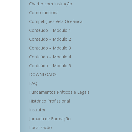
Charter com Instrução
Como funciona
Competições Vela Oceânica
Conteúdo – Módulo 1
Conteúdo – Módulo 2
Conteúdo – Módulo 3
Conteúdo – Módulo 4
Conteúdo – Módulo 5
DOWNLOADS
FAQ
Fundamentos Práticos e Legais
Histórico Profissional
Instrutor
Jornada de Formação
Localização