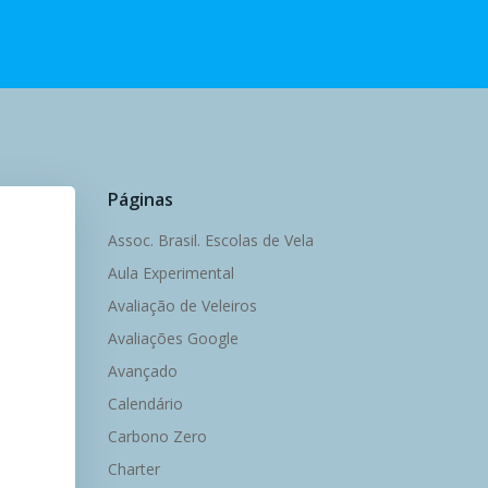
Páginas
Assoc. Brasil. Escolas de Vela
Aula Experimental
Avaliação de Veleiros
Avaliações Google
Avançado
Calendário
Carbono Zero
Charter