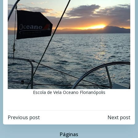
Escola de Vela Oceano Florianópolis
Navegação
Navegação
Previous post
Next post
de
de
Páginas