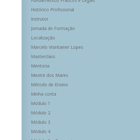
Fundamentos Práticos e Legais
Histórico Profissional
Instrutor
Jornada de Formação
Localização
Marcelo Visintainer Lopes
Masterclass
Mentoria
Mestre dos Mares
Método de Ensino
Minha conta
Módulo 1
Módulo 2
Módulo 3
Módulo 4