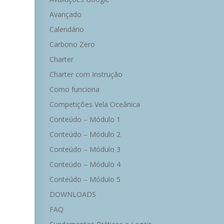
Avançado
Calendário
Carbono Zero
Charter
Charter com Instrução
Como funciona
Competições Vela Oceânica
Conteúdo – Módulo 1
Conteúdo – Módulo 2
Conteúdo – Módulo 3
Conteúdo – Módulo 4
Conteúdo – Módulo 5
DOWNLOADS
FAQ