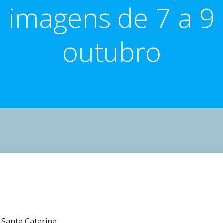
imagens de 7 a 9
outubro
e Santa Catarina