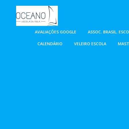
Pular
para
o
conteúdo
AVALIAÇÕES GOOGLE
ASSOC. BRASIL. ESC
CALENDÁRIO
VELEIRO ESCOLA
MAST