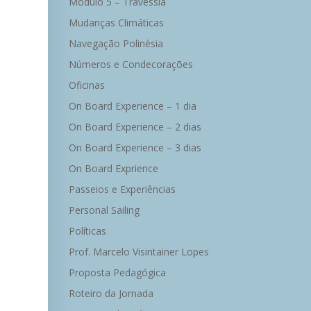
Módulo 5 – Travessia
Mudanças Climáticas
Navegação Polinésia
Números e Condecorações
Oficinas
On Board Experience – 1 dia
On Board Experience – 2 dias
On Board Experience – 3 dias
On Board Exprience
Passeios e Experiências
Personal Sailing
Políticas
Prof. Marcelo Visintainer Lopes
Proposta Pedagógica
Roteiro da Jornada