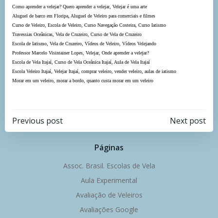
Como aprender a velejar? Quero aprender a velejar, Velejar é uma arte
Aluguel de barco em Floripa, Aluguel de Veleiro para comerciais e filmes
Curso de Veleiro, Escola de Veleiro, Curso Navegação Costeira, Curso Iatismo
Travessias Oceânicas, Vela de Cruzeiro, Curso de Vela de Cruzeiro
Escola de Iatismo, Vela de Cruzeiro, Vídeos de Veleiro, Vídeos Velejando
Professor Marcelo Visintainer Lopes, Velejar, Onde aprender a velejar?
Escola de Vela Itajaí, Curso de Vela Oceânica Itajaí, Aula de Vela Itajaí
Escola Veleiro Itajaí, Velejar Itajaí, comprar veleiro, vender veleiro, aulas de iatismo
Morar em um veleiro, morar a bordo, quanto custa morar em um veleiro
Navegação
Navegação
Previous post
Next post
de
de
Páginas
Post
Post
Assoc. Brasil. Escolas de Vela
Aula Experimental
Avaliação de Veleiros
Avaliações Google