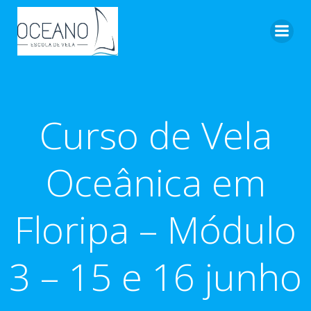
Pular
para
o
conteúdo
Curso de Vela
Oceânica em
Floripa – Módulo
3 – 15 e 16 junho