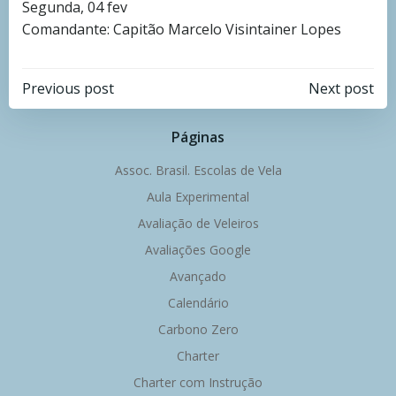
Segunda, 04 fev
Comandante: Capitão Marcelo Visintainer Lopes
Navegação
Navegação
Previous post
Next post
de
de
Páginas
Post
Post
Assoc. Brasil. Escolas de Vela
Aula Experimental
Avaliação de Veleiros
Avaliações Google
Avançado
Calendário
Carbono Zero
Charter
Charter com Instrução