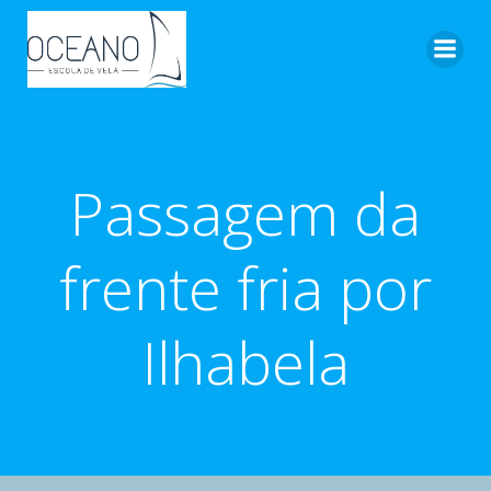
Pular
para
o
conteúdo
Passagem da
frente fria por
Ilhabela