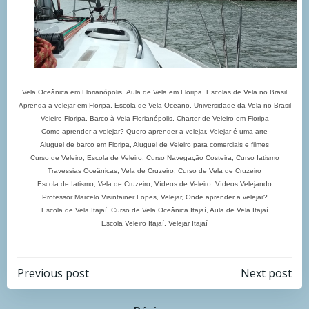
Vela Oceânica em Florianópolis, Aula de Vela em Floripa, Escolas de Vela no Brasil
Aprenda a velejar em Floripa, Escola de Vela Oceano, Universidade da Vela no Brasil
Veleiro Floripa, Barco à Vela Florianópolis, Charter de Veleiro em Floripa
Como aprender a velejar? Quero aprender a velejar, Velejar é uma arte
Aluguel de barco em Floripa, Aluguel de Veleiro para comerciais e filmes
Curso de Veleiro, Escola de Veleiro, Curso Navegação Costeira, Curso Iatismo
Travessias Oceânicas, Vela de Cruzeiro, Curso de Vela de Cruzeiro
Escola de Iatismo, Vela de Cruzeiro, Vídeos de Veleiro, Vídeos Velejando
Professor Marcelo Visintainer Lopes, Velejar, Onde aprender a velejar?
Escola de Vela Itajaí, Curso de Vela Oceânica Itajaí, Aula de Vela Itajaí
Escola Veleiro Itajaí, Velejar Itajaí
Navegação
Navegação
Previous post
Next post