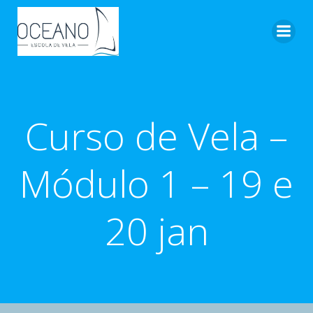
Pular
para
o
conteúdo
Curso de Vela –
Módulo 1 – 19 e
20 jan