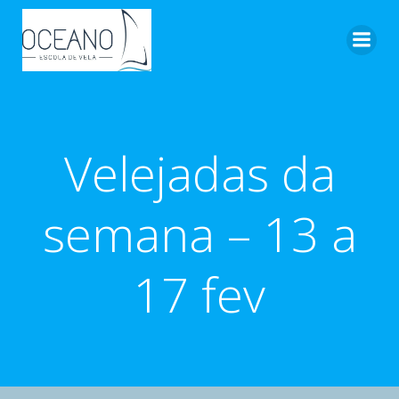
Pular
para
o
conteúdo
Velejadas da
semana – 13 a
17 fev