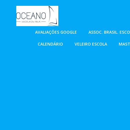
Pular
para
o
conteúdo
AVALIAÇÕES GOOGLE
ASSOC. BRASIL. ESC
CALENDÁRIO
VELEIRO ESCOLA
MAST