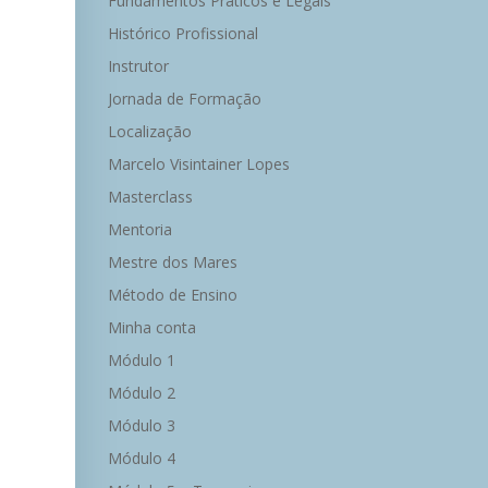
Fundamentos Práticos e Legais
Histórico Profissional
Instrutor
Jornada de Formação
Localização
Marcelo Visintainer Lopes
Masterclass
Mentoria
Mestre dos Mares
Método de Ensino
Minha conta
Módulo 1
Módulo 2
Módulo 3
Módulo 4