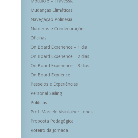
Módulo 5 – Travessia
Mudanças Climáticas
Navegação Polinésia
Números e Condecorações
Oficinas
On Board Experience – 1 dia
On Board Experience – 2 dias
On Board Experience – 3 dias
On Board Exprience
Passeios e Experiências
Personal Sailing
Políticas
Prof. Marcelo Visintainer Lopes
Proposta Pedagógica
Roteiro da Jornada