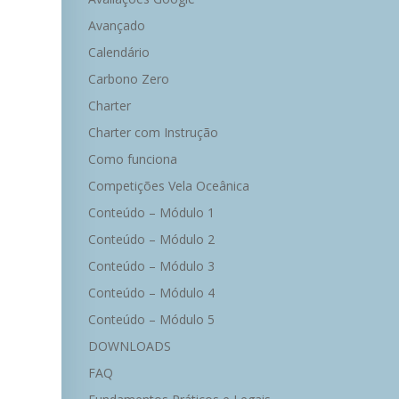
Avançado
Calendário
Carbono Zero
Charter
Charter com Instrução
Como funciona
Competições Vela Oceânica
Conteúdo – Módulo 1
Conteúdo – Módulo 2
Conteúdo – Módulo 3
Conteúdo – Módulo 4
Conteúdo – Módulo 5
DOWNLOADS
FAQ