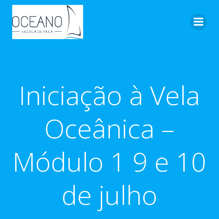
Pular
para
o
conteúdo
Iniciação à Vela
Oceânica –
Módulo 1 9 e 10
de julho