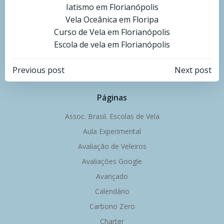
Iatismo em Florianópolis
Vela Oceânica em Floripa
Curso de Vela em Florianópolis
Escola de vela em Florianópolis
Navegação
Navegação
Previous post
Next post
de
de
Páginas
Post
Post
Assoc. Brasil. Escolas de Vela
Aula Experimental
Avaliação de Veleiros
Avaliações Google
Avançado
Calendário
Carbono Zero
Charter