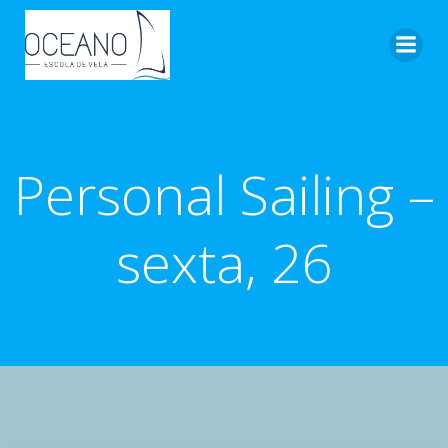
Pular
para
o
conteúdo
Personal Sailing –
sexta, 26