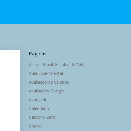
Páginas
Assoc. Brasil. Escolas de Vela
Aula Experimental
Avaliação de Veleiros
Avaliações Google
Avançado
Calendário
Carbono Zero
Charter