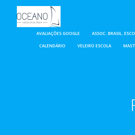
Pular
para
o
conteúdo
AVALIAÇÕES GOOGLE
ASSOC. BRASIL. ESC
CALENDÁRIO
VELEIRO ESCOLA
MAST