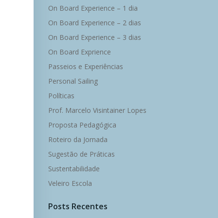
On Board Experience – 1 dia
On Board Experience – 2 dias
On Board Experience – 3 dias
On Board Exprience
Passeios e Experiências
Personal Sailing
Políticas
Prof. Marcelo Visintainer Lopes
Proposta Pedagógica
Roteiro da Jornada
Sugestão de Práticas
Sustentabilidade
Veleiro Escola
Posts Recentes