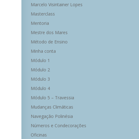
Marcelo Visintainer Lopes
Masterclass
Mentoria
Mestre dos Mares
Método de Ensino
Minha conta
Módulo 1
Módulo 2
Módulo 3
Módulo 4
Módulo 5 – Travessia
Mudanças Climáticas
Navegação Polinésia
Números e Condecorações
Oficinas