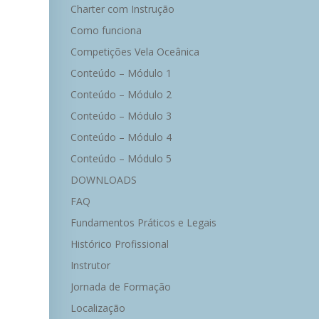
Charter com Instrução
Como funciona
Competições Vela Oceânica
Conteúdo – Módulo 1
Conteúdo – Módulo 2
Conteúdo – Módulo 3
Conteúdo – Módulo 4
Conteúdo – Módulo 5
DOWNLOADS
FAQ
Fundamentos Práticos e Legais
Histórico Profissional
Instrutor
Jornada de Formação
Localização