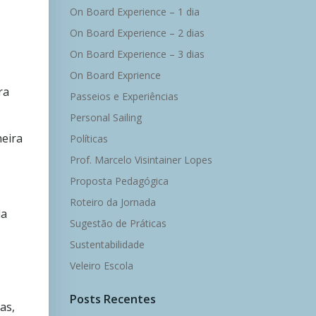
On Board Experience – 1 dia
On Board Experience – 2 dias
On Board Experience – 3 dias
On Board Exprience
ra
Passeios e Experiências
Personal Sailing
neira
Políticas
Prof. Marcelo Visintainer Lopes
Proposta Pedagógica
Roteiro da Jornada
la
Sugestão de Práticas
Sustentabilidade
Veleiro Escola
Posts Recentes
as,