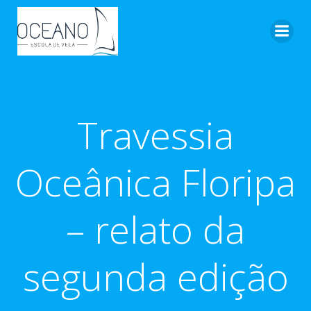
Pular
para
o
conteúdo
Travessia
Oceânica Floripa
– relato da
segunda edição